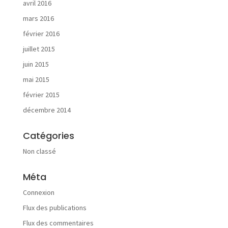
avril 2016
a
l
mars 2016
i
février 2016
s
a
juillet 2015
t
juin 2015
i
o
mai 2015
n
février 2015
s
décembre 2014
Catégories
Non classé
A
c
Méta
t
u
Connexion
a
Flux des publications
l
i
Flux des commentaires