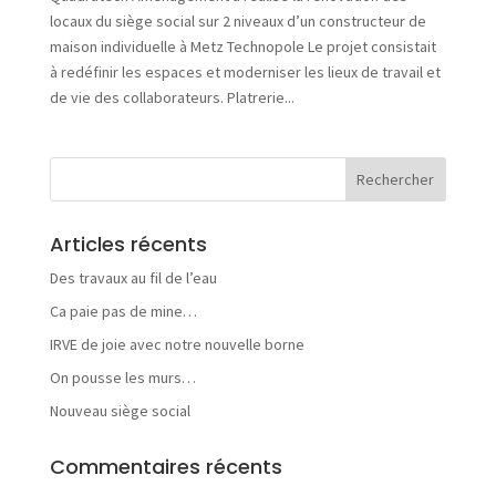
r
locaux du siège social sur 2 niveaux d’un constructeur de
e
maison individuelle à Metz Technopole Le projet consistait
p
à redéfinir les espaces et moderniser les lieux de travail et
r
i
de vie des collaborateurs. Platrerie...
s
e
Articles récents
N
Des travaux au fil de l’eau
o
Ca paie pas de mine…
s
a
IRVE de joie avec notre nouvelle borne
c
On pousse les murs…
t
i
Nouveau siège social
v
i
Commentaires récents
t