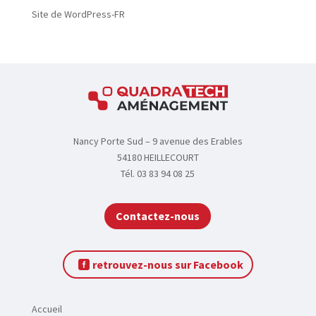
t
Site de WordPress-FR
é
s
F
A
Nancy Porte Sud – 9 avenue des Erables
Q
54180 HEILLECOURT
Tél. 03 83 94 08 25
Contactez-nous
C
o
n
retrouvez-nous sur Facebook
t
a
c
Accueil
t