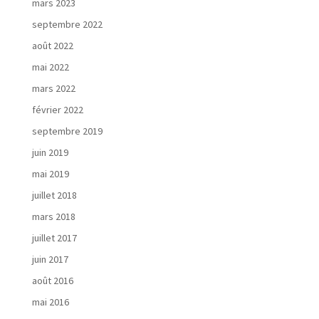
mars 2023
o
t
septembre 2022
r
août 2022
e
d
mai 2022
é
mars 2022
m
février 2022
a
r
septembre 2019
c
juin 2019
h
e
mai 2019
juillet 2018
mars 2018
juillet 2017
N
juin 2017
o
s
août 2016
r
mai 2016
é