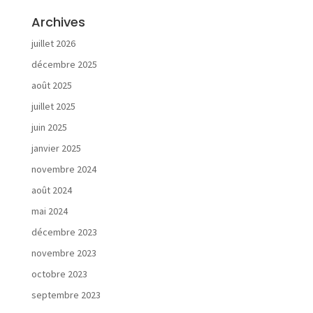
é
s
Archives
juillet 2026
décembre 2025
août 2025
V
juillet 2025
o
s
juin 2025
b
janvier 2025
e
s
novembre 2024
o
août 2024
i
mai 2024
n
s
décembre 2023
novembre 2023
octobre 2023
septembre 2023
N