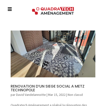
≡
A
c
c
u
e
i
l
L
RENOVATION D’UN SIEGE SOCIAL A METZ
’
TECHNOPOLE
e
par
David Vandelannoitte
|
Mar 15, 2022
|
Non classé
n
t
Quadratech Aménagement a réalisé la rénovation des