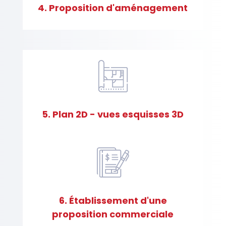
a
4. Proposition d'aménagement
t
i
o
n
s
5. Plan 2D - vues esquisses 3D
A
c
t
u
a
6. Établissement d'une
l
i
proposition commerciale
t