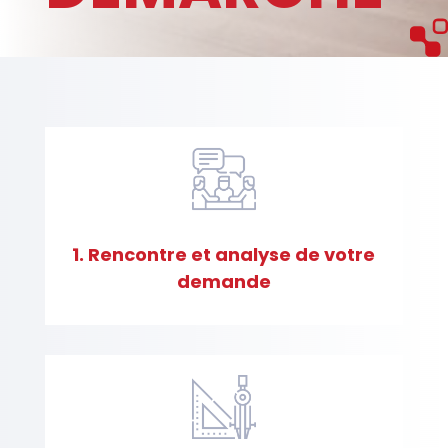
s
o
i
n
s
1. Rencontre et analyse de votre
N
demande
o
t
r
e
d
é
m