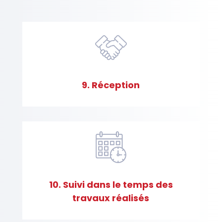
C
o
n
t
a
c
t
9. Réception
10. Suivi dans le temps des
travaux réalisés