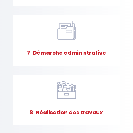
é
s
7. Démarche administrative
F
A
Q
8. Réalisation des travaux