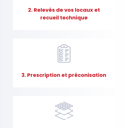
a
r
2. Relevés de vos locaux et
c
recueil technique
h
e
3. Prescription et préconisation
N
o
s
r
é
a
l
i
s