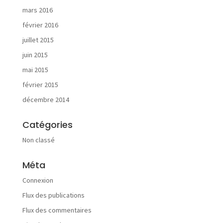
u
mars 2016
a
l
février 2016
i
juillet 2015
t
é
juin 2015
s
mai 2015
février 2015
décembre 2014
Catégories
F
A
Non classé
Q
Méta
Connexion
Flux des publications
C
Flux des commentaires
o