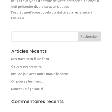
lieux et aux types d’activité de votre entreprise. En effet, il
t
doit présenter divers caractéristiques :
é
s
l’esthétismel’acoustiquela durabilité et la résistance à
l’usurele...
V
o
Articles récents
s
Des travaux au fil de l’eau
b
e
Ca paie pas de mine…
s
IRVE de joie avec notre nouvelle borne
o
i
On pousse les murs…
n
Nouveau siège social
s
Commentaires récents