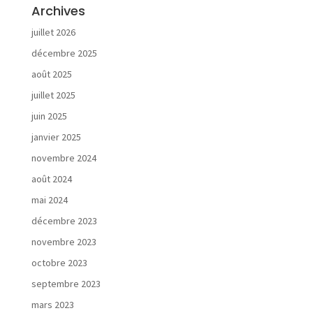
Archives
N
juillet 2026
o
décembre 2025
t
r
août 2025
e
juillet 2025
d
é
juin 2025
m
janvier 2025
a
novembre 2024
r
c
août 2024
h
mai 2024
e
décembre 2023
novembre 2023
octobre 2023
septembre 2023
N
mars 2023
o