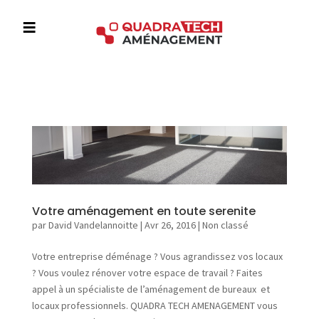
≡
A
c
c
u
e
i
l
Votre aménagement en toute serenite
par
David Vandelannoitte
|
Avr 26, 2016
|
Non classé
L
Votre entreprise déménage ? Vous agrandissez vos locaux
’
? Vous voulez rénover votre espace de travail ? Faites
e
appel à un spécialiste de l’aménagement de bureaux et
n
locaux professionnels. QUADRA TECH AMENAGEMENT vous
t