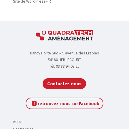
Site de WordPress-FR
n
t
a
c
t
Nancy Porte Sud – 9 avenue des Erables
54180 HEILLECOURT
Tél. 03 83 94 08 25
Contactez-nous
retrouvez-nous sur Facebook
Accueil