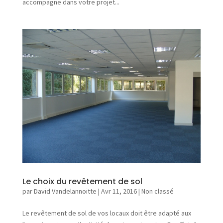
accompagne dans votre projet...
r
e
p
r
i
s
e
N
o
s
a
c
Le choix du revêtement de sol
t
par
David Vandelannoitte
|
Avr 11, 2016
|
Non classé
i
v
Le revêtement de sol de vos locaux doit être adapté aux
i