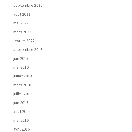
s
septembre 2022
r
août 2022
é
a
mai 2022
l
mars 2022
i
s
février 2022
a
septembre 2019
t
juin 2019
i
o
mai 2019
n
juillet 2018
s
mars 2018
juillet 2017
juin 2017
août 2016
A
c
mai 2016
t
avril 2016