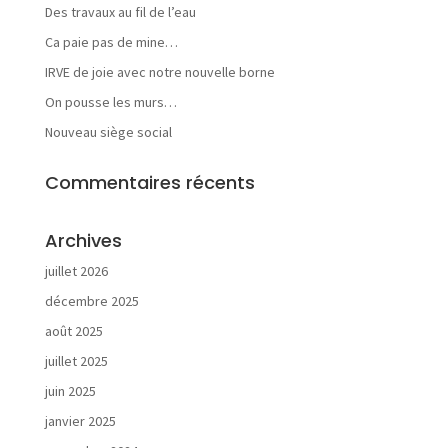
Des travaux au fil de l’eau
é
s
Ca paie pas de mine…
IRVE de joie avec notre nouvelle borne
On pousse les murs…
Nouveau siège social
V
o
Commentaires récents
s
b
Archives
e
s
juillet 2026
o
i
décembre 2025
n
août 2025
s
juillet 2025
juin 2025
janvier 2025