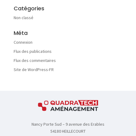
l
Catégories
i
t
Non classé
é
s
Méta
Connexion
Flux des publications
Flux des commentaires
F
A
Site de WordPress-FR
Q
C
o
n
Nancy Porte Sud – 9 avenue des Erables
t
54180 HEILLECOURT