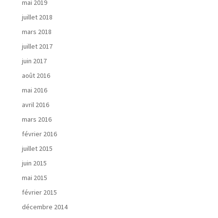
r
mai 2019
é
juillet 2018
a
l
mars 2018
i
juillet 2017
s
a
juin 2017
t
août 2016
i
mai 2016
o
n
avril 2016
s
mars 2016
février 2016
juillet 2015
juin 2015
A
mai 2015
c
t
février 2015
u
décembre 2014
a