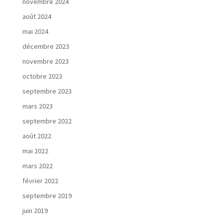
novembre 2024
N
août 2024
o
t
mai 2024
r
décembre 2023
e
d
novembre 2023
é
octobre 2023
m
a
septembre 2023
r
mars 2023
c
septembre 2022
h
e
août 2022
mai 2022
mars 2022
février 2022
N
septembre 2019
o
juin 2019
s