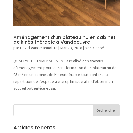
r
e
p
r
i
s
Aménagement d’un plateau nu en cabinet
e
de kinésithérapie à Vandoeuvre
par
David Vandelannoitte
|
Mar 23, 2018
|
Non classé
QUADRA TECH AMÉNAGEMENT a réalisé des travaux
d’aménagement pour la transformation d’un plateau nu de
95 m² en un cabinet de Kinésithérapie tout confort. La
N
o
répartition de l’espace a été optimisée afin d’obtenir un
s
accueil patientèle et sa...
a
c
t
i
v
i
Articles récents
t