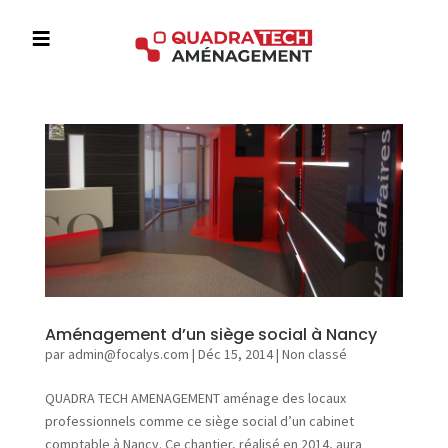
≡
A
c
c
u
e
i
l
Aménagement d’un siège social à Nancy
L
par
admin@focalys.com
|
Déc 15, 2014
|
Non classé
’
e
QUADRA TECH AMENAGEMENT aménage des locaux
n
professionnels comme ce siège social d’un cabinet
t
comptable à Nancy. Ce chantier, réalisé en 2014, aura