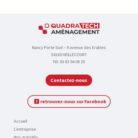
t
é
s
F
Nancy Porte Sud – 9 avenue des Erables
A
54180 HEILLECOURT
Q
Tél. 03 83 94 08 25
Contactez-nous
C
o
retrouvez-nous sur Facebook
n
t
a
Accueil
c
L’entreprise
t
Nos activités