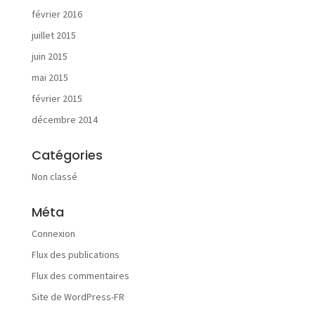
a
février 2016
l
i
juillet 2015
s
juin 2015
a
t
mai 2015
i
février 2015
o
n
décembre 2014
s
Catégories
Non classé
Méta
A
c
Connexion
t
Flux des publications
u
a
Flux des commentaires
l
Site de WordPress-FR
i