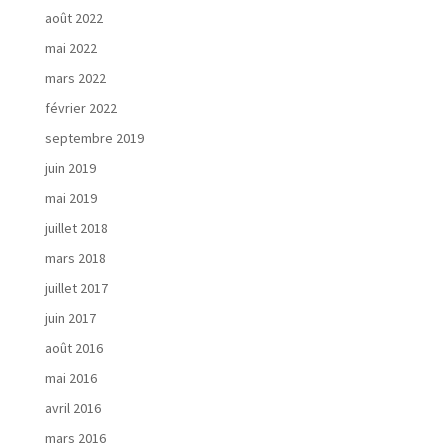
o
août 2022
t
r
mai 2022
e
mars 2022
d
é
février 2022
m
septembre 2019
a
juin 2019
r
c
mai 2019
h
juillet 2018
e
mars 2018
juillet 2017
juin 2017
N
août 2016
o
mai 2016
s
r
avril 2016
é
mars 2016