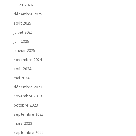
é
juillet 2026
s
décembre 2025
août 2025
juillet 2025
V
juin 2025
o
janvier 2025
s
b
novembre 2024
e
août 2024
s
mai 2024
o
i
décembre 2023
n
novembre 2023
s
octobre 2023
septembre 2023
mars 2023
N
septembre 2022