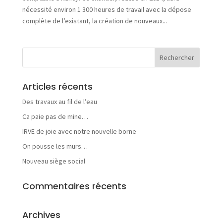
r
nécessité environ 1 300 heures de travail avec la dépose
e
complète de l’existant, la création de nouveaux...
p
r
i
s
e
Articles récents
Des travaux au fil de l’eau
Ca paie pas de mine…
N
o
IRVE de joie avec notre nouvelle borne
s
On pousse les murs…
a
c
Nouveau siège social
t
i
Commentaires récents
v
i
t
Archives