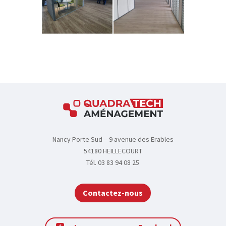
s
a
t
i
o
n
s
A
c
Nancy Porte Sud – 9 avenue des Erables
t
54180 HEILLECOURT
u
Tél. 03 83 94 08 25
a
l
i
Contactez-nous
t
é
s