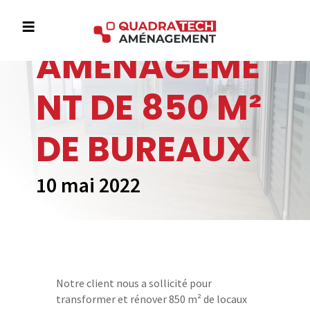
≡
AMENAGEME
A
c
NT DE 850 M²
c
u
DE BUREAUX
e
i
l
10 mai 2022
L
’
e
n
Notre client nous a sollicité pour
t
transformer et rénover 850 m² de locaux
r