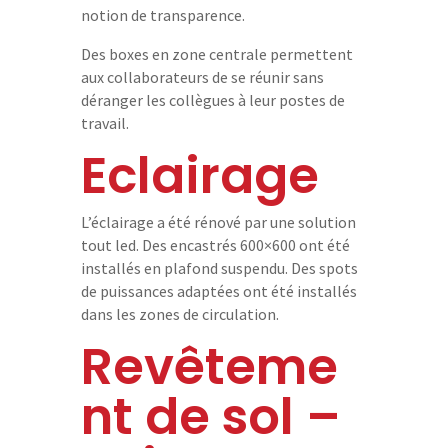
s
notion de transparence.
Des boxes en zone centrale permettent
aux collaborateurs de se réunir sans
déranger les collègues à leur postes de
V
travail.
o
s
Eclairage
b
e
s
L’éclairage a été rénové par une solution
o
tout led. Des encastrés 600×600 ont été
i
installés en plafond suspendu. Des spots
n
de puissances adaptées ont été installés
s
dans les zones de circulation.
Revêteme
N
nt de sol –
o
t