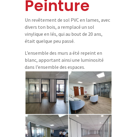
Peinture
r
e
d
Un revêtement de sol PVC en lames, avec
é
divers ton bois, a remplacé un sol
m
vinylique en lés, qui au bout de 20 ans,
a
r
était quelque peu passé.
c
L’ensemble des murs a été repeint en
h
e
blanc, apportant ainsi une luminosité
dans l’ensemble des espaces.
N
o
s
r
é
a
l
i