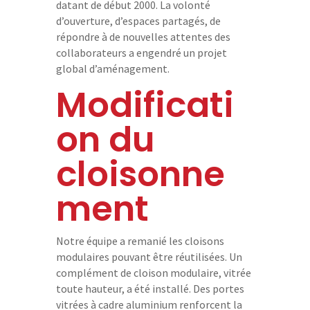
datant de début 2000. La volonté
e
d’ouverture, d’espaces partagés, de
p
répondre à de nouvelles attentes des
r
collaborateurs a engendré un projet
i
s
global d’aménagement.
e
Modificati
on du
N
cloisonne
o
s
ment
a
c
t
i
Notre équipe a remanié les cloisons
v
modulaires pouvant être réutilisées. Un
i
complément de cloison modulaire, vitrée
t
toute hauteur, a été installé. Des portes
é
vitrées à cadre aluminium renforcent la